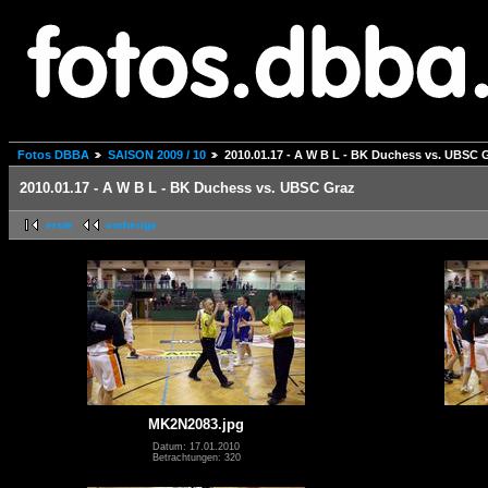
Fotos DBBA
SAISON 2009 / 10
2010.01.17 - A W B L - BK Duchess vs. UBSC 
2010.01.17 - A W B L - BK Duchess vs. UBSC Graz
erste
vorherige
MK2N2083.jpg
Datum: 17.01.2010
Betrachtungen: 320