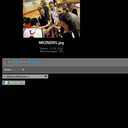
MK2N2091.jpg
Datum: 17.01.2010
Betrachtungen: 353
erste
vorherige
Seite:
1
2
3