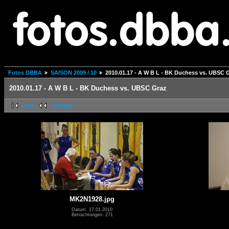
Fotos DBBA
SAISON 2009 / 10
2010.01.17 - A W B L - BK Duchess vs. UBSC 
2010.01.17 - A W B L - BK Duchess vs. UBSC Graz
erste
vorherige
MK2N1928.jpg
Datum: 17.01.2010
Betrachtungen: 271