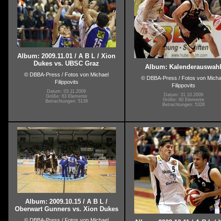
Album: 2009.11.01 / A B L / Xion
Dukes vs. UBSC Graz
Album: Kalenderauswah
© DBBA-Press / Fotos von Michael
© DBBA-Press / Fotos von Micha
Filippovits
Filippovits
Datum: 03.11.2009
Datum: 31.10.2009
Größe: 63 Elemente
Größe: 60 Elemente
Betrachtungen: 5139
Betrachtungen: 5328
Album: 2009.10.15 / A B L /
Oberwart Gunners vs. Xion Dukes
© DBBA-Press / Fotos von Michael