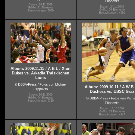
Filippovits
Datum: 29.11.2009
Datum: 24.11.2009
Größe: 31 Elemente
Größe: 54 Elemente
Betrachtungen: 5609
Betrachtungen: 4591
Album: 2009.11.15 / A B L / Xion
Dukes vs. Arkadia Traiskirchen
Lions
© DBBA-Press / Fotos von Michael
Album: 2009.10.11 / A W B 
Filippovits
Duchess vs. UBSC Graz
Datum: 16.11.2009
Größe: 94 Elemente
© DBBA-Press / Fotos von Micha
Betrachtungen: 5319
Filippovits
Datum: 13.10.2009
Größe: 29 Elemente
Betrachtungen: 4847