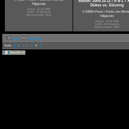
Album: 2009.10.11 / A B L / 
Filippovits
Dukes vs. Güssing
Datum: 17.10.2009
© DBBA-Press / Fotos von Micha
Größe: 79 Elemente
Betrachtungen: 5614
Filippovits
Datum: 13.10.2009
Größe: 66 Elemente
Betrachtungen: 5607
erste
vorherige
Seite:
1
2
3
4
5
6
7