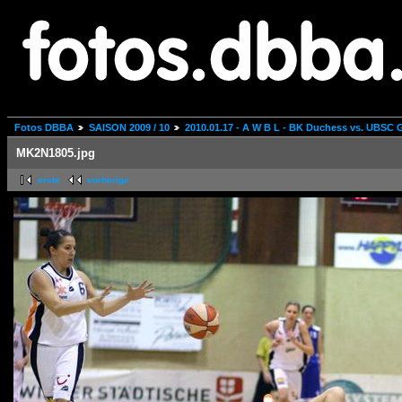
Fotos DBBA
SAISON 2009 / 10
2010.01.17 - A W B L - BK Duchess vs. UBSC 
MK2N1805.jpg
erste
vorherige