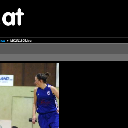
Graz
MK2N1805.jpg