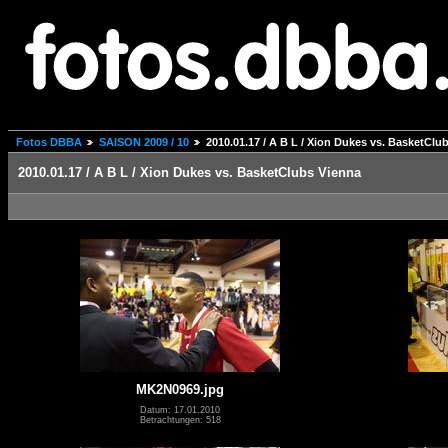
Fotos DBBA
SAISON 2009 / 10
2010.01.17 / A B L / Xion Dukes vs. BasketClu
2010.01.17 / A B L / Xion Dukes vs. BasketClubs Vienna
MK2N0969.jpg
Datum: 17.01.2010
Betrachtungen: 518