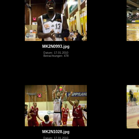
MK2N0993.jpg
Datum: 17.01.2010
Betrachtungen: 478
MK2N1028.jpg
Datum: 17.01.2010