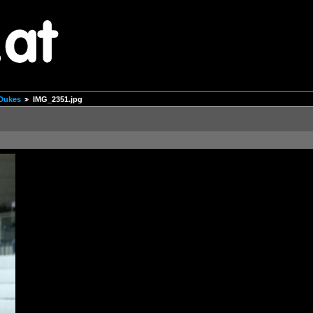
 Dukes
IMG_2351.jpg