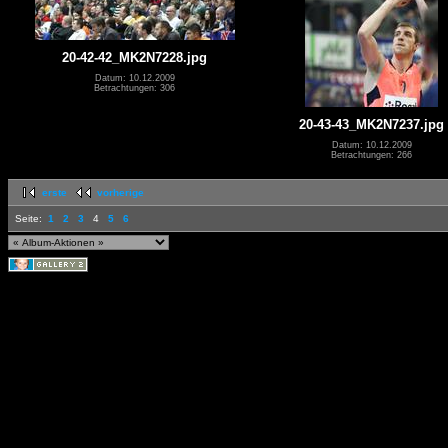
20-42-42_MK2N7228.jpg
Datum: 10.12.2009
Betrachtungen: 306
20-43-43_MK2N7237.jpg
Datum: 10.12.2009
Betrachtungen: 266
erste
vorherige
Seite:
1
2
3
4
5
6