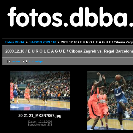
Fotos DBBA
SAISON 2009 / 10
2009.12.10 / E U R O L E A G U E / Cibona Zag
2009.12.10 / E U R O L E A G U E / Cibona Zagreb vs. Regal Barcelon
erste
vorherige
20-21-21_MK2N7067.jpg
Datum: 10.12.2009
Betrachtungen: 273