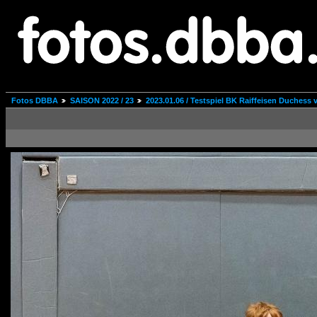
Fotos DBBA
SAISON 2022 / 23
2023.01.06 / Testspiel BK Raiffeisen Duchess 