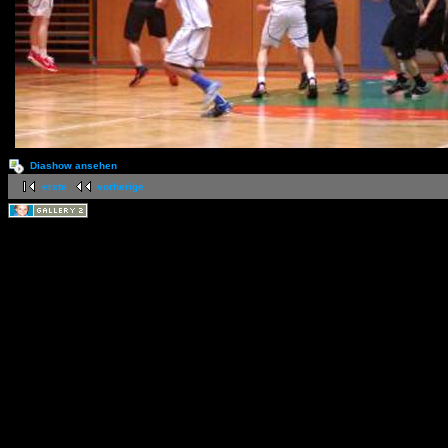
Diashow ansehen
erste
vorherige