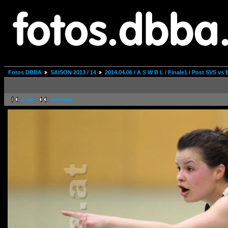
Fotos DBBA
SAISON 2013 / 14
2014.04.06 / A S W B L / Finale1 / Post SVS v
erste
vorherige