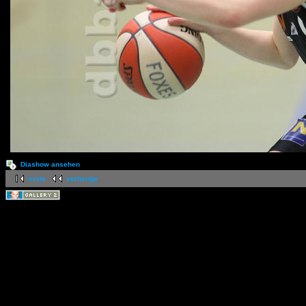
Diashow ansehen
erste
vorherige