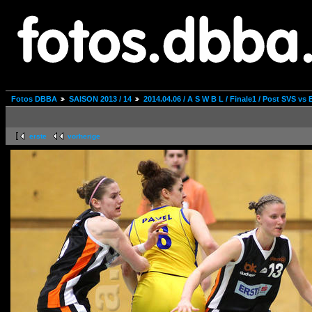
Fotos DBBA
SAISON 2013 / 14
2014.04.06 / A S W B L / Finale1 / Post SVS v
erste
vorherige