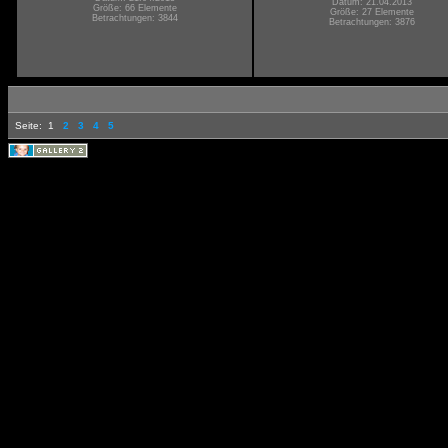
Datum: 21.04.2013
Größe: 66 Elemente
Größe: 27 Elemente
Betrachtungen: 3844
Betrachtungen: 3876
Seite:
1
2
3
4
5