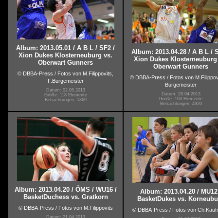
Album: 2013.05.01 / A B L / SF2 /
Album: 2013.04.28 / A B L / 
Xion Dukes Klosterneuburg vs.
Xion Dukes Klosterneuburg
Oberwart Gunners
Oberwart Gunners
© DBBA-Press / Fotos von M.Filippovits,
© DBBA-Press / Fotos von M.Filippovi
F.Burgemeister
Burgemeister
Datum: 02.05.2013
Datum: 28.04.2013
Größe: 118 Elemente
Größe: 103 Elemente
Betrachtungen: 5369
Betrachtungen: 4920
Album: 2013.04.20 / ÖMS / WU16 /
Album: 2013.04.20 / MU12
BasketDuchess vs. Gratkorn
BasketDukes vs. Korneubu
© DBBA-Press / Fotos von M.Filippovits
© DBBA-Press / Fotos von Ch.Kau
Datum: 21.04.2013