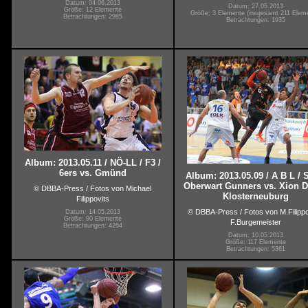
Datum: 04.06.2013
Datum: 27.05.2013
Größe: 12 Elemente
Größe: 3 Elemente (insgesamt 211 Elem
Betrachtungen: 2985
Betrachtungen: 1935
Album: 2013.05.11 / NÖ-LL / F3 /
6ers vs. Gmünd
Album: 2013.05.09 / A B L / 
Oberwart Gunners vs. Xion 
© DBBA-Press / Fotos von Michael
Klosterneuburg
Filippovits
© DBBA-Press / Fotos von M.Filippo
Datum: 14.05.2013
Größe: 90 Elemente
F.Burgemeister
Betrachtungen: 4264
Datum: 10.05.2013
Größe: 117 Elemente
Betrachtungen: 5361