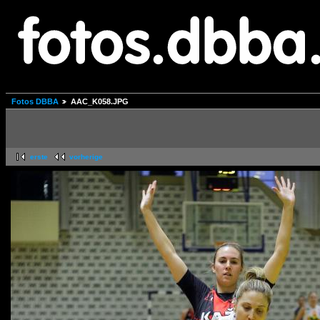
Fotos DBBA
AAC_K058.JPG
erste
vorherige