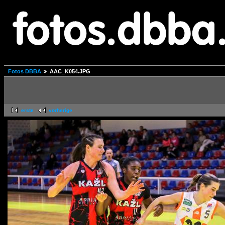
Fotos DBBA
AAC_K054.JPG
erste
vorherige