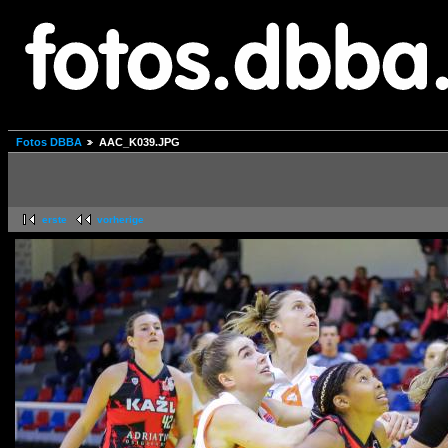
Fotos DBBA
AAC_K039.JPG
erste
vorherige